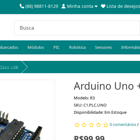
(88) 98811-8129
Minha conta
Lista de desejos
barcados
Módulos
PIC
Robótica
Sensores
Informáti
 Cabo USB
Arduino Uno 
Modelo: R3
SKU: C1.PLC.UNO
Disponibilidade: Em Estoque
0 comentários
/
R$99,99