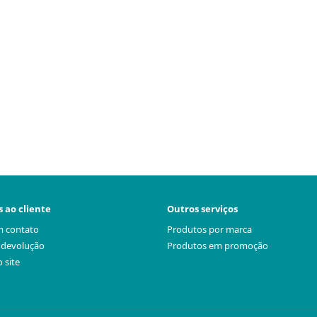
s ao cliente
Outros serviços
m contato
Produtos por marca
r devolução
Produtos em promoção
 site