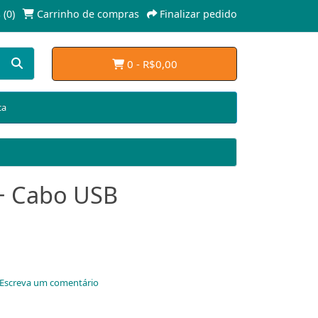
 (0)
Carrinho de compras
Finalizar pedido
0 - R$0,00
ca
+ Cabo USB
Escreva um comentário